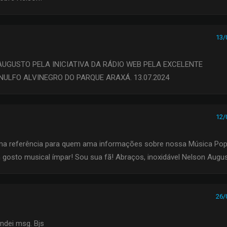
13/
UGUSTO PELA INICIATIVA DA RÁDIO WEB PELA EXCELENTE
ULFO ALVINEGRO DO PARQUE ARAXÁ. 13.07.2024
12/
uma referência para quem ama informações sobre nossa Música Pop
um gosto musical ímpar! Sou sua fã! Abraços, inoxidável Nelson Augu
26/
andei msg. Bjs