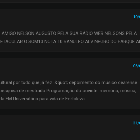
10/
U AMIGO NELSON AUGUSTO PELA SUA RÁDIO WEB NELSONS PELA
ETACULAR O SOM10 NOTA 10 RANULFO ALVINEGRO DO PARQUE A
06/
ultural por tudo que já fez .&quot; depoimento do músico cearense
 pesquisa de mestrado Programação do ouvinte: memória, música,
da FM Universitária para vida de Fortaleza.
31/