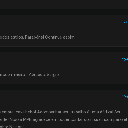
12/
dos estilos. Parabéns! Continue assim.
16/
rado mineiro... Abraços, Sérgio
19/
 sempre, cavalheiro! Acompanhar seu trabalho é uma dádiva! Seu
iante! Nossa MPB agradece em poder contar com sua incomparável
nobre Nelson!