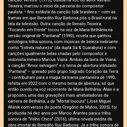
Teixeira, marcou o início da parceria do compositor
paulista – fino estilista da canção folk brasileira – com as
tramas em que Benedito Ruy Barbosa pôs o Brasil rural na
tela da televisão. Outra canção de Renato Teixeira,
“Tocando em frente” tocou na voz de Maria Bethânia na
versão original de “Pantanal” (1990), novela que ganhou
antológica trilha sonora, com músicas de beleza inebriante
como “Estrela natureza” (da dupla Sá & Guarabyra) e com
canções igualmente belas criadas pelo compositor e
violonista mineiro Marcus Viana. Ambas da lavra de Viana,
a canção “Amor selvagem” e o tema de abertura intitulado
“Pantanal” – gravado pelo grupo Sagrado Coração da Terra
– contribuíram para a magia da trama pantaneira de 1990,
refeita em 2022 com o mesmo tema de abertura, só que
então ouvido na voz recorrente de Maria Bethânia. Aliás e a
propósito, uma das gravações mais arrebatadoras da
carreira de Bethânia, a de “Mortal loucura” (José Miguel
Wisnik com versos do poeta Gregório de Matos, 2005), foi
produzida há dez anos por Marcio Arantes para a trilha
sonora de “Velho Chico” (2016), última novela inédita da
obra imortal de Benedito Ruy Barbosa. Já a trilha sonora de