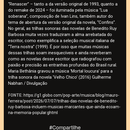
“Renascer” – tanto a da versão original de 1993, quanto a
do remake de 2024 – foi iluminada pela música “Lua
soberana”, composição de Ivan Lins, também autor do
tema de abertura da versão original da novela, “Confins”.
No geral, as trilhas sonoras das novelas de Benedito Ruy
Barbosa muita vezes traduziram a alma arrebatada do
escritor, como exemplifica a seleção musical italiana de
“Terra nostra” (1999). É por isso que muitas músicas
dessas trilhas soam inesquecíveis e ainda reverberam
como as novelas desse escritor que radiografou com
paixão e precisão as entranhas profundas do Brasil rural.
Maria Bethânia gravou a música 'Mortal loucura' para a
trilha sonora da novela 'Velho Chico' (2016) Guilherme
Nabhan / Divulgação
FONTE:
https://g1.globo.com/pop-arte/musica/blog/mauro-
ferreira/post/2026/07/07/trilhas-das-novelas-de-benedito-
ruy-barbosa-incluem-musicas-marcantes-que-ainda-ecoam-
na-memoria-popular.ghtml
#Compartilhe