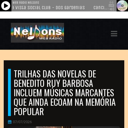
ASTS
IAS
IA
DOS
TRILHAS DAS NOVELAS DE
RAMAÇÃO
BENEDITO RUY BARBOSA
TOS
INCLUEM MÚSICAS MARCANTES
QUE AINDA ECOAM NA MEMÓRIA
E
POPULAR
E
07/07/2026
ATO