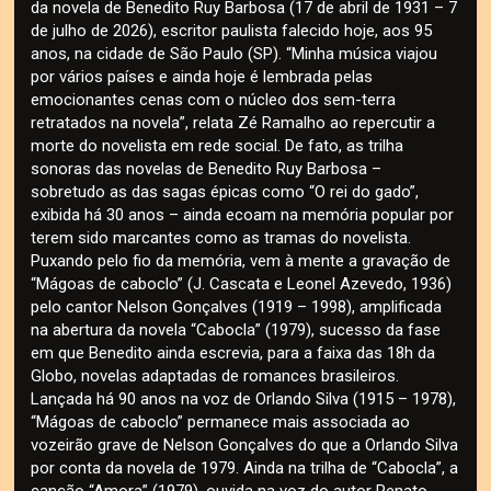
da novela de Benedito Ruy Barbosa (17 de abril de 1931 – 7
de julho de 2026), escritor paulista falecido hoje, aos 95
anos, na cidade de São Paulo (SP). “Minha música viajou
por vários países e ainda hoje é lembrada pelas
emocionantes cenas com o núcleo dos sem-terra
retratados na novela”, relata Zé Ramalho ao repercutir a
morte do novelista em rede social. De fato, as trilha
sonoras das novelas de Benedito Ruy Barbosa –
sobretudo as das sagas épicas como “O rei do gado”,
exibida há 30 anos – ainda ecoam na memória popular por
terem sido marcantes como as tramas do novelista.
Puxando pelo fio da memória, vem à mente a gravação de
“Mágoas de caboclo” (J. Cascata e Leonel Azevedo, 1936)
pelo cantor Nelson Gonçalves (1919 – 1998), amplificada
na abertura da novela “Cabocla” (1979), sucesso da fase
em que Benedito ainda escrevia, para a faixa das 18h da
Globo, novelas adaptadas de romances brasileiros.
Lançada há 90 anos na voz de Orlando Silva (1915 – 1978),
“Mágoas de caboclo” permanece mais associada ao
vozeirão grave de Nelson Gonçalves do que a Orlando Silva
por conta da novela de 1979. Ainda na trilha de “Cabocla”, a
canção “Amora” (1979), ouvida na voz do autor Renato