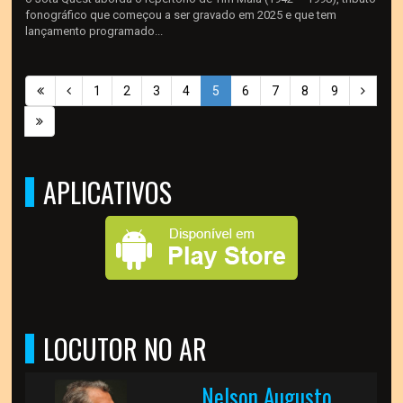
fonográfico que começou a ser gravado em 2025 e que tem
lançamento programado...
1
2
3
4
5
6
7
8
9
APLICATIVOS
LOCUTOR NO AR
Nelson Augusto