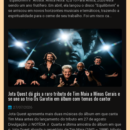
"Equilibrivm II" Artista: Anitta Nota: 6,5/10 Para Anitta, 2026 está
sendo um ano frutífero. Em abril, ela lançou o disco "Equilibrivm" e
se arriscou em novos horizontes musicais e temáticos, trazendo a
espiritualidade para o cerne de seu trabalho. Foi um risco ca...
Jota Quest dá gás a raro tributo de Tim Maia a Minas Gerais e
se une ao trio Os Garotin em álbum com temas do cantor
27/07/2026
Jota Quest apresenta mais duas músicas do álbum em que canta
Tim Maia antes do lançamento do tributo em 27 de agosto
Divulgação ♫ NOTÍCIA ♬ Quarta e última amostra do álbum em que
o Jota Quest aborda o repertório de Tim Maia (1942 – 1998), tributo