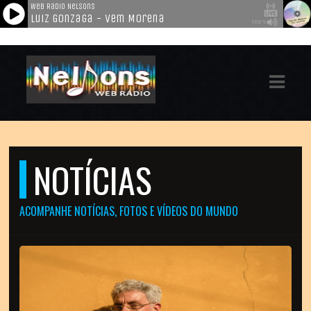
ASTS
IAS
IA
DOS
NOTÍCIAS
RAMAÇÃO
TOS
ACOMPANHE NOTÍCIAS, FOTOS E VÍDEOS DO MUNDO
E
E
ATO